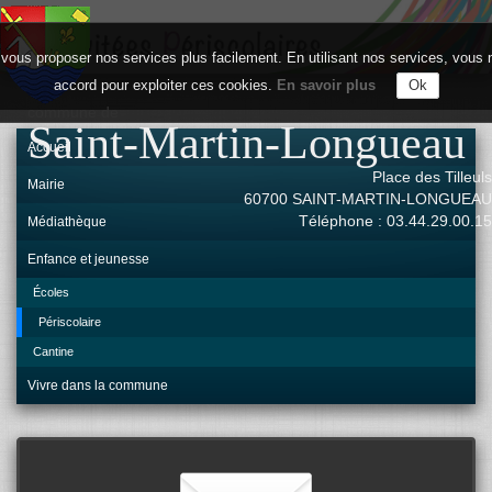
vous proposer nos services plus facilement. En utilisant nos services, vou
accord pour exploiter ces cookies.
En savoir plus
Ok
commune de
Saint-Martin-Longueau
Accueil
Place des Tilleuls
Mairie
60700 SAINT-MARTIN-LONGUEAU
Téléphone : 03.44.29.00.15
Médiathèque
Enfance et jeunesse
Écoles
Périscolaire
Cantine
Vivre dans la commune