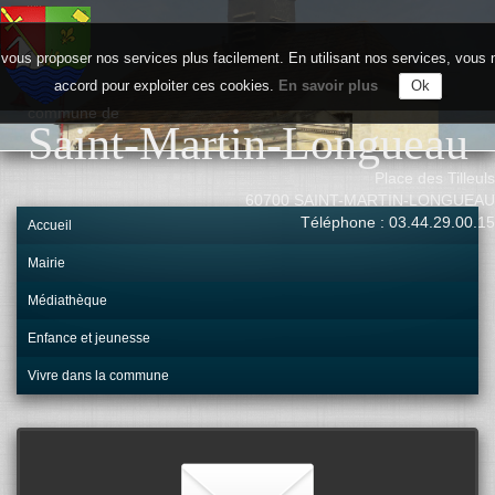
vous proposer nos services plus facilement. En utilisant nos services, vou
accord pour exploiter ces cookies.
En savoir plus
Ok
commune de
Saint-Martin-Longueau
Place des Tilleuls
60700 SAINT-MARTIN-LONGUEAU
Téléphone : 03.44.29.00.15
Accueil
Mairie
Médiathèque
Enfance et jeunesse
Vivre dans la commune